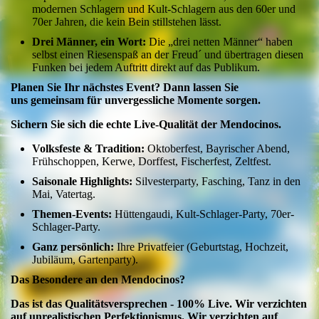
modernen Schlagern und Kult-Schlagern aus den 60er und
70er Jahren, die kein Bein stillstehen lässt.
Drei Männer, ein Wort:
Die „drei netten Männer“ haben
selbst einen Riesenspaß an der Freud´ und übertragen diesen
Funken bei jedem Auftritt direkt auf das Publikum.
Planen Sie Ihr nächstes Event? Dann lassen Sie
uns gemeinsam für unvergessliche Momente sorgen.
Sichern Sie sich die echte Live-Qualität der Mendocinos.
Volksfeste & Tradition:
Oktoberfest, Bayrischer Abend,
Frühschoppen, Kerwe, Dorffest, Fischerfest, Zeltfest.
Saisonale Highlights:
Silvesterparty, Fasching, Tanz in den
Mai, Vatertag.
Themen-Events:
Hüttengaudi, Kult-Schlager-Party, 70er-
Schlager-Party.
Ganz persönlich:
Ihre Privatfeier (Geburtstag, Hochzeit,
Jubiläum, Gartenparty).
Das Besondere an den Mendocinos?
Das ist das Qualitätsversprechen - 100% Live. Wir verzichten
auf unrealistischen Perfektionismus. Wir verzichten auf