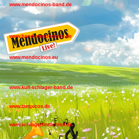
www.mendocinos-band.de
www.band-mendocinos.de
www.mendocinos.eu
www.kult-schlager-band.de
www.tampicos.de
www.schlagerfindichtoll.de