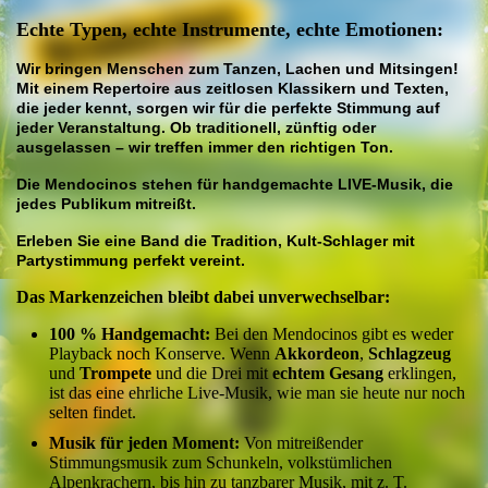
Echte Typen, echte Instrumente, echte Emotionen:
Wir bringen Menschen zum Tanzen, Lachen und Mitsingen!
Mit einem Repertoire aus zeitlosen Klassikern und Texten,
die jeder kennt, sorgen wir für die perfekte Stimmung auf
jeder Veranstaltung. Ob traditionell, zünftig oder
ausgelassen – wir treffen immer den richtigen Ton.
Die Mendocinos stehen für handgemachte LIVE-Musik, die
jedes Publikum mitreißt.
Erleben Sie eine Band die Tradition, Kult-Schlager mit
Partystimmung perfekt vereint.
Das Markenzeichen bleibt dabei unverwechselbar:
100 % Handgemacht:
Bei den Mendocinos gibt es weder
Playback noch Konserve. Wenn
Akkordeon
,
Schlagzeug
und
Trompete
und die Drei mit
echtem Gesang
erklingen,
ist das eine ehrliche Live-Musik, wie man sie heute nur noch
selten findet.
Musik für jeden Moment:
Von mitreißender
Stimmungsmusik zum Schunkeln, volkstümlichen
Alpenkrachern, bis hin zu tanzbarer Musik, mit z. T.