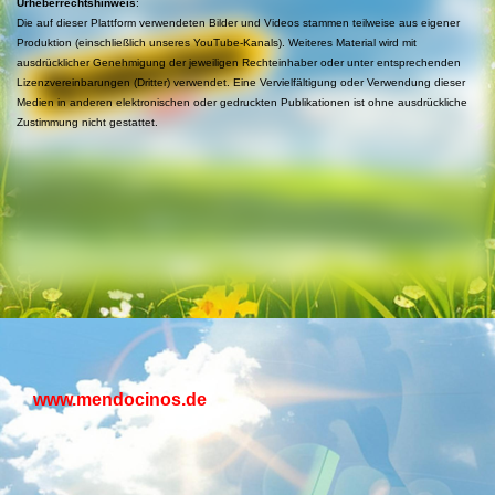
Urheberrechtshinweis
:
Die auf dieser Plattform verwendeten Bilder und Videos stammen teilweise aus eigener
Produktion (einschließlich unseres YouTube-Kanals). Weiteres Material wird mit
ausdrücklicher Genehmigung der jeweiligen Rechteinhaber oder unter entsprechenden
Lizenzvereinbarungen (Dritter) verwendet. Eine Vervielfältigung oder Verwendung dieser
Medien in anderen elektronischen oder gedruckten Publikationen ist ohne ausdrückliche
Zustimmung nicht gestattet.
www.mendocinos.de